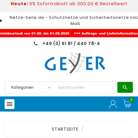
Heute:
5% Sofortrabatt ab 300,00 €
Bestellwert
Netze-Seile.de - Schutznetze und Sicherheitsnetze na
nt_photo
Maß
+49 (0) 91 81 / 440 78-4


0

STARTSEITE